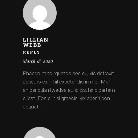
LILLIAN
WEBB
REPLY
March 18, 2020
Phaedrum to rquatos nec eu, vis detraxit
periculis ex, nihil expetendis in mei. Mei
an pericula rtwedsa euripidis, hinc partem
ei est. Eos ei nisl graecis, vix aperiri con
sequat..