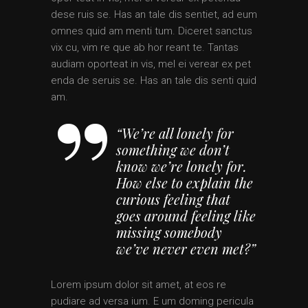
dese ruis se. Has an tale dis sentiet, ad eum
omnes quid am menti tum. Diceret sanctus
vix cu, vim re que ab hor reant te. Tantas
audiam oporteat in vis, mel ei verear ex pet
enda de seruis se. Has an tale dis senti quid
am.
“We’re all lonely for
something we don’t
know we’re lonely for.
How else to explain the
curious feeling that
goes around feeling like
missing somebody
we’ve never even met?”
Lorem ipsum dolor sit amet, at eos re
pudiare ad versa ium. E um doming pericula