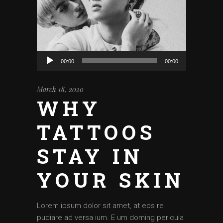
Audio
00:00
00:00
Player
March 18, 2020
WHY
TATTOOS
STAY IN
YOUR SKIN
Lorem ipsum dolor sit amet, at eos re
pudiare ad versa ium. E um doming pericula