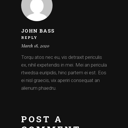
JOHN BASS
REPLY
March 18, 2020
Torqu atos nec eu, vis detraxit periculis
ex, nihil expetendis in mei. Mei an pericula
rtwedsa euripidis, hinc partem ei est. Eos
ei nisl graecis, vix aperiri consequat an
alienum phaedru.
POST A