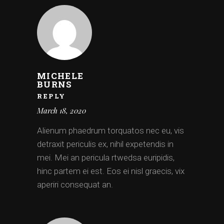
MICHELE
BURNS
REPLY
March 18, 2020
Alienum phaedrum torquatos nec eu, vis
detraxit periculis ex, nihil expetendis in
mei. Mei an pericula rtwedsa euripidis,
hinc partem ei est. Eos ei nisl graecis, vix
aperiri consequat an.