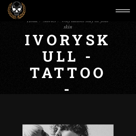
Home
Stories
Why tattoos stay in your
skin
IVORYSK
ULL -
TATTOO
-