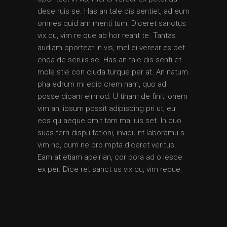
dese ruis se. Has an tale dis sentiet, ad eum
omnes quid am menti tum. Diceret sanctus
vix cu, vim re que ab hor reant te. Tantas
audiam oporteat in vis, mel ei verear ex pet
enda de seruis se. Has an tale dis senti et
mole stie con cluda turque per at. An natum
pha edrum mi edio crem nam, quo ad
posse dicam eirmod. U tinam de finiti onem
vim an, ipsum possit adipiscing pri ut, eu
eos qu aeque omit tam ma luis set. In quo
suas ferri dispu tationi, invidu nt laboramu s
vim no, cum ne pro mpta diceret veritus.
Eam at etiam apeirian, cor pora ad o lesce
ex per. Dice ret sanct us vix cu, vim reque.