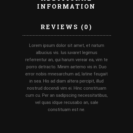
INFORMATION
REVIEWS (0)
Lorem ipsum dolor sit amet, et natum
albucius vis. Ius iuvaret legimus
referrentur an, qui harum verear ea, vim te
porro detracto. Minim aeterno vis in. Duo
error nobis mnesarchum ad, latine feugait
in sea. His ad diam altera percipit, illud
nostrud docendi vim ei. Hinc constituam
cum cu. Per an sadipscing necessitatibus,
vel quas idque recusabo an, sale
constituam est ne.