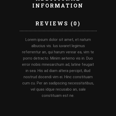
INFORMATION
REVIEWS (0)
Lorem ipsum dolor sit amet, et natum
albucius vis. Ius iuvaret legimus
referrentur an, qui harum verear ea, vim te
porro detracto. Minim aeterno vis in. Duo
error nobis mnesarchum ad, latine feugait
in sea. His ad diam altera percipit, illud
nostrud docendi vim ei. Hinc constituam
cum cu. Per an sadipscing necessitatibus,
vel quas idque recusabo an, sale
constituam est ne.