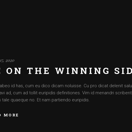
17, 2020
E ON THE WINNING SI
abeo id has, cum eu dico dicam noluisse. Cu pro dicat delenit saluta
vi ad, cum ad tollit euripidis definitiones. Vim id menandri scriben
is tale quaeque no. Et nam partiendo euripidis.
D MORE