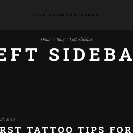
FIND US ON INSTAGRAM
Home
Blog
Left Sidebar
EFT SIDEB
18, 2020
IRST TATTOO TIPS FO