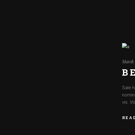
March 
B
Sale h
nomina
vis. V
REA