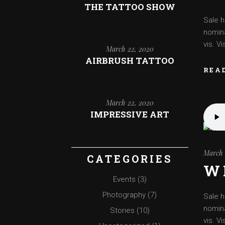
THE TATTOO SHOW
Sale h
nomina
vis. V
March 22, 2020
AIRBRUSH TATTOO
REA
March 22, 2020
IMPRESSIVE ART
March 
CATEGORIES
W
Events
(3)
Photography
(7)
Sale h
nomina
Stories
(10)
vis. V