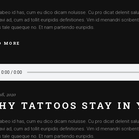
abeo id has, cum eu dico dicam noluisse. Cu pro dicat delenit saluta
vi ad, cum ad tollit euripidis definitiones. Vim id menandri scriben
is tale quaeque no. Et nam partiendo euripidis.
D MORE
18, 2020
HY TATTOOS STAY IN 
abeo id has, cum eu dico dicam noluisse. Cu pro dicat delenit saluta
vi ad, cum ad tollit euripidis definitiones. Vim id menandri scriben
is tale quaeque no. Et nam partiendo euripidis.