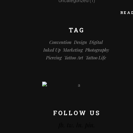
Uncategorized
(1)
REA
TAG
Convention
Design
Digital
Inked Up
Marketing
Photography
Piercing
Tattoo Art
Tattoo Life
FOLLOW US
fb.
tw.
ln.
pin.