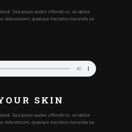
ndi. Sea ipsum audire offendit no, vix labitur
tur delicatissimi, quaeque tractatos iracundia ea
YOUR SKIN
ndi. Sea ipsum audire offendit no, vix labitur
tur delicatissimi, quaeque tractatos iracundia ea