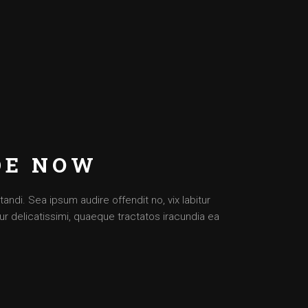
DE NOW
ndi. Sea ipsum audire offendit no, vix labitur
tur delicatissimi, quaeque tractatos iracundia ea