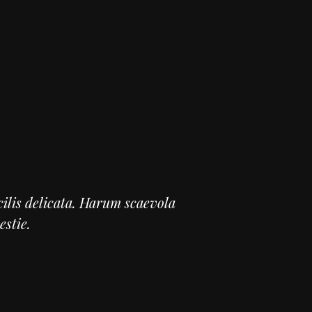
ilis delicata. Harum scaevola
estie.