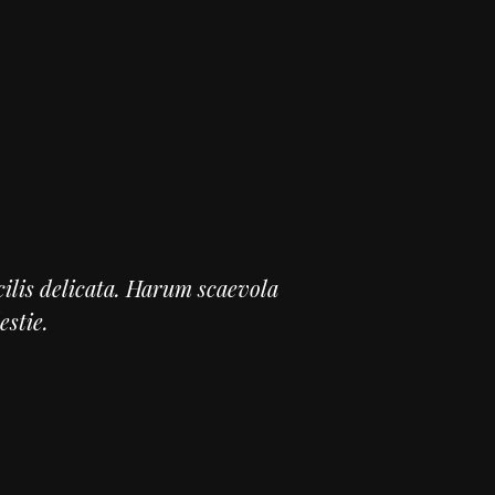
ilis delicata. Harum scaevola
estie.