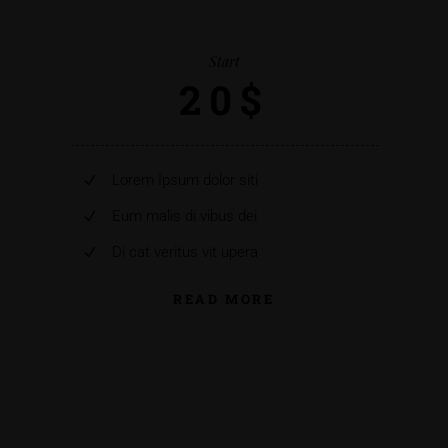
Start
20$
Lorem Ipsum dolor siti
Eum malis di vibus dei
Di cat veritus vit upera
READ MORE