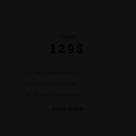
Ultimate
129$
Lorem Ipsum dolor sit
Eum alis di civibus de
Di cat veritus vit upera
READ MORE