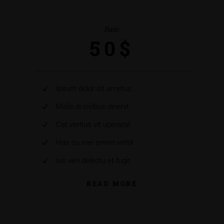
Basic
50$
Ipsum dolor sit ametus
Malis di civibus delenit
Cat veritus vit uperatat
Has cu mei errem vertit
Ius veri delectu et fugit
READ MORE