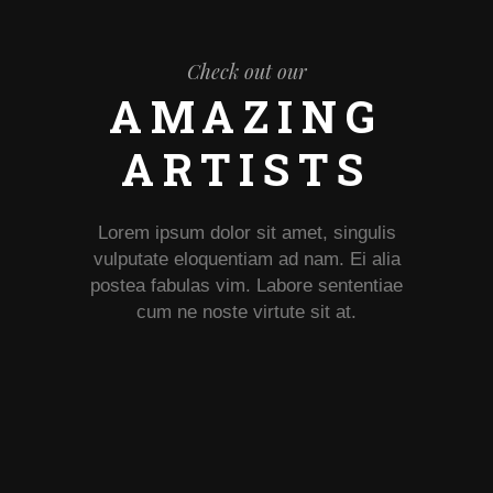
Check out our
AMAZING
ARTISTS
Lorem ipsum dolor sit amet, singulis
vulputate eloquentiam ad nam. Ei alia
postea fabulas vim. Labore sententiae
cum ne noste virtute sit at.
Shop Owner & Head Tattoo Artist